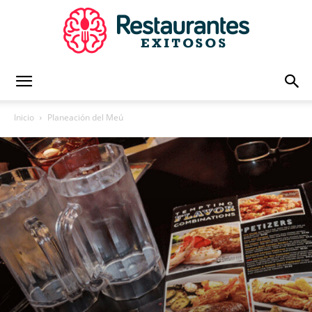
Restaurantes
Inicio
Planeación del Meú
Exitosos
|
Capacitación