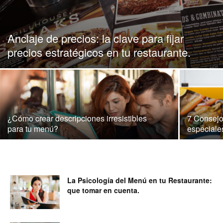
para
Anclaje de precios: la clave para fijar
precios estratégicos en tu restaurante.
Restaurantes
|
¿Cómo crear descripciones irresistibles
7 Consejo
para tu menú?
especiale
Menus
La Psicología del Menú en tu Restaurante:
que tomar en cuenta.
de