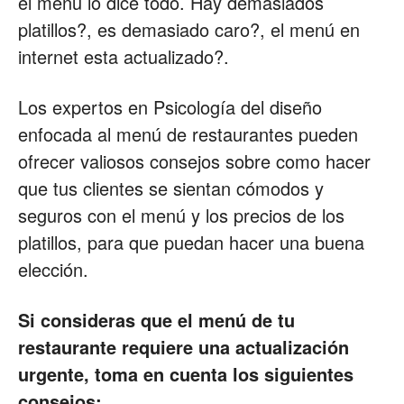
el menú lo dice todo. Hay demasiados
platillos?, es demasiado caro?, el menú en
Restaurantes
internet esta actualizado?.
Los expertos en Psicología del diseño
|
enfocada al menú de restaurantes pueden
ofrecer valiosos consejos sobre como hacer
que tus clientes se sientan cómodos y
Marketing
seguros con el menú y los precios de los
platillos, para que puedan hacer una buena
elección.
para
Si consideras que el menú de tu
restaurante requiere una actualización
Restaurantes
urgente, toma en cuenta los siguientes
consejos: