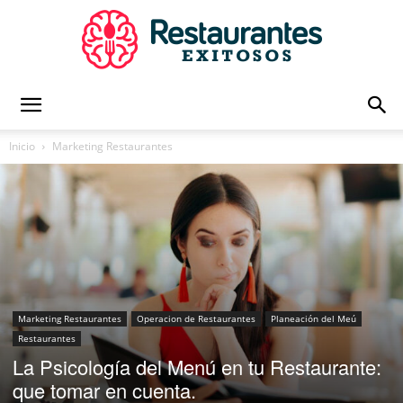
Restaurantes
Inicio
Marketing Restaurantes
Exitosos
|
Marketing Restaurantes
Operacion de Restaurantes
Planeación del Meú
Restaurantes
Capacitación
La Psicología del Menú en tu Restaurante:
que tomar en cuenta.