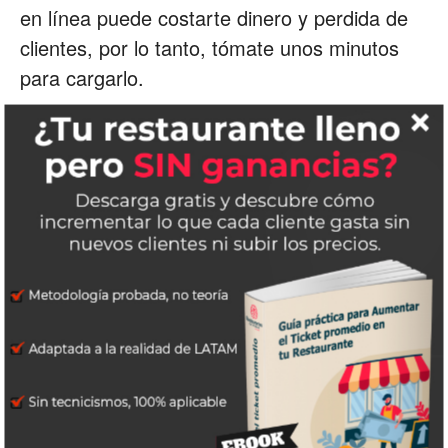
en línea puede costarte dinero y perdida de
clientes, por lo tanto, tómate unos minutos
para cargarlo.
Finalmente, sigue los consejos de los
expertos en psicología del diseño de menús
para asegurarte de que el menú sea fácil de
usar y vaya acorde a tu restaurante: que no
sea demasiado extenso y que los precios no
sean tan evidentes y que fluya de una
manera que invite a las personas a pedir lo
que quieran.
Exito.