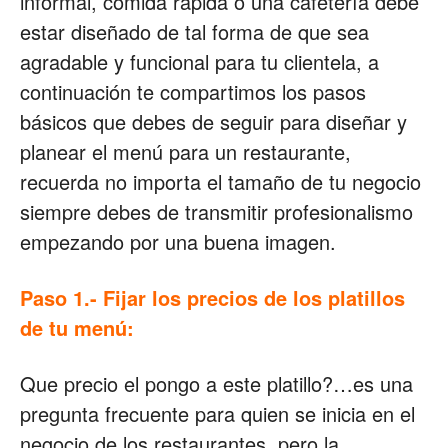
informal, comida rápida o una cafetería debe
estar diseñado de tal forma de que sea
Restaurantes
agradable y funcional para tu clientela, a
continuación te compartimos los pasos
básicos que debes de seguir para diseñar y
|
planear el menú para un restaurante,
recuerda no importa el tamaño de tu negocio
siempre debes de transmitir profesionalismo
Marketing
empezando por una buena imagen.
Paso 1.- Fijar los precios de los platillos
para
de tu menú:
Que precio el pongo a este platillo?…es una
Restaurantes
pregunta frecuente para quien se inicia en el
negocio de los restaurantes, pero la