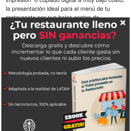
la presentación ideal para el menú de tu
restaurante por sus bajos costos de
impresión es tamaño carta ya sea que se
impriman por un sólo lado y las metas en
carpetas protectoras transparentes para tu
menú, las hay de diferentes colores y
materiales o bien que imprimas el menú de tu
restaurante por ambos lados y los lamines
con plástico (mica térmica o plástico de
contacto), una opción más presentable es
tener de 4 a 6 páginas incluyendo la portada
y engargolarlas (es decir ponerles arillo
metálico ) esta opción es muy duradera y de
fácil limpieza para tu menú. Todo depende de