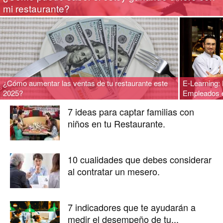
mi restaurante?
para
Restaurantes
¿Cómo aumentar las ventas de tu restaurante este
E-Learning: 
2025?
Empleados 
|
7 ideas para captar familias con
niños en tu Restaurante.
Menus
10 cualidades que debes considerar
al contratar un mesero.
de
7 indicadores que te ayudarán a
medir el desempeño de tu...