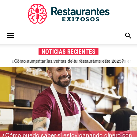
Restaurantes
NOTICIAS RECIENTES
E-Learning: La Solución a la Alta Rotación de Empleados en
Restaurantes
Exitosos
|
Capacitación
¿Cómo puedo saber si estoy ganando dinero con