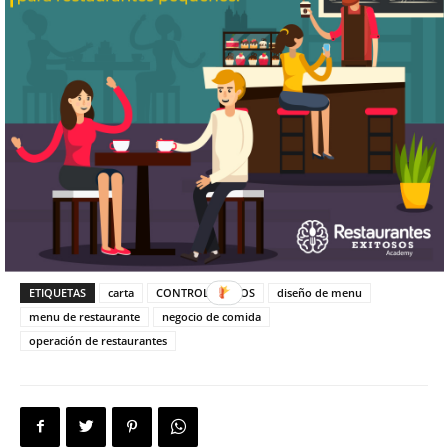
acción inmediata y comienza por una
revisión a los precios de tu menú y
condiciones estética (es muy desagradable
encontrarse con menús rotos o con
manchas).
Cuando fue la última vez que cambiaste el
menú de tu restaurante?
ETIQUETAS
carta
CONTROL COSTOS
diseño de menu
menu de restaurante
negocio de comida
operación de restaurantes