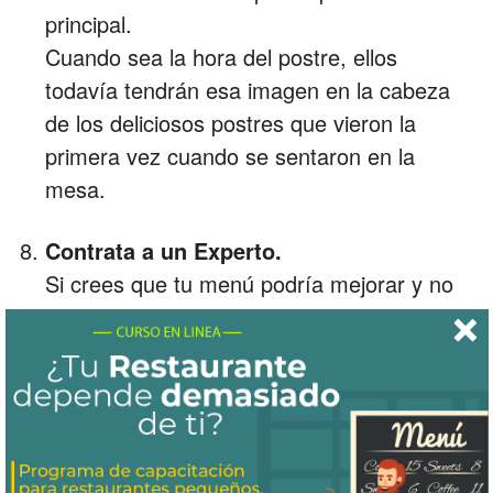
principal.
Cuando sea la hora del postre, ellos
todavía tendrán esa imagen en la cabeza
de los deliciosos postres que vieron la
primera vez cuando se sentaron en la
mesa.
Contrata a un Experto.
Si crees que tu menú podría mejorar y no
te sientes seguro de cómo lograrlo,
considera contratar a un consultor en
diseño para que te asesore. A veces,
algunos cambios simples a un menú
podrían hacer más ganancias para ti.
Y sobre todo pon manos a la obra, toma