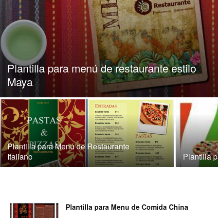
para
Restaurantes
Plantilla para menú de restaurante estilo
Maya
|
Plantilla para Menú de Restaurante
Menus
Italiano
Plantilla
de
Plantilla para Menu de Comida China