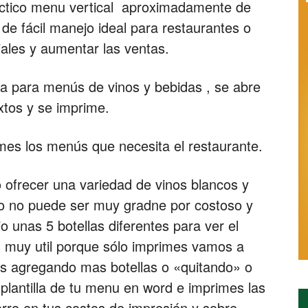
áctico menu vertical aproximadamente de
Restaurantes
de fácil manejo ideal para restaurantes o
iales y aumentar las ventas.
illa para menús de vinos y bebidas , se abre
xtos y se imprime.
|
mes los menús que necesita el restaurante.
ofrecer una variedad de vinos blancos y
Marketing
ario no puede ser muy gradne por costoso y
o unas 5 botellas diferentes para ver el
s muy util porque sólo imprimes vamos a
vas agregando mas botellas o «quitando» o
para
 plantilla de tu menu en word e imprimes las
orro en tus costos de impresión y sobre