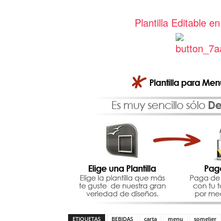
Plantilla Editable
ETIQUETAS
BEBIDAS
carta
menu
somelier