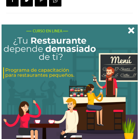
Artículo anterior
Artículo siguiente
Principales razones por las
¿Qué es un mapa de procesos
que algunos restaurantes
y cómo se elabora para un
fracasan.
restaurante?
Artículos relacionados
Más del autor
¿Cómo puedo saber si estoy ganando
dinero con mi restaurante?
¿Cómo aumentar las ventas de tu