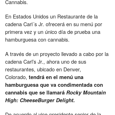
Cannabis.
Restaurantes
En Estados Unidos un Restaurante de la
cadena Carl´s Jr. ofrecerá en su menú por
primera vez y un único día de prueba una
|
hamburguesa con cannabis.
A través de un proyecto llevado a cabo por la
Marketing
cadena Carl’s Jr., ahora uno de sus
restaurantes, ubicado en Denver,
Colorado,
tendrá en el menú una
para
hamburguesa que va condimentada con
cannabis que se llamará
Rocky Mountain
High: CheeseBurger Delight.
Restaurantes
De acuerdo al vice-presidente senior de la