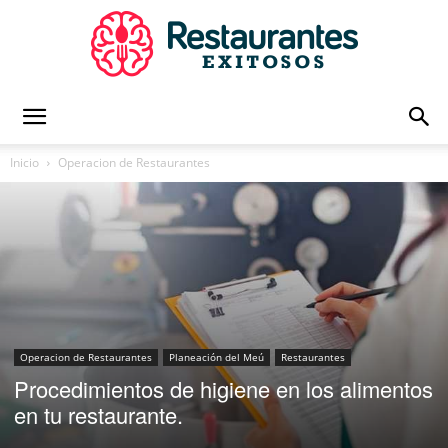
Restaurantes
Inicio
Operacion de Restaurantes
Exitosos
|
Operacion de Restaurantes
Planeación del Meú
Restaurantes
Procedimientos de higiene en los alimentos
Capacitación
en tu restaurante.