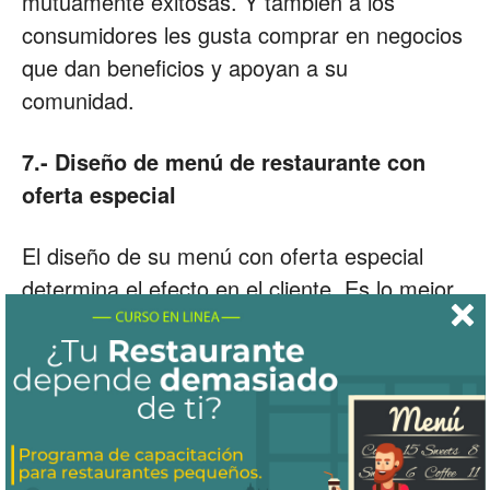
mutuamente exitosas. Y también a los
consumidores les gusta comprar en negocios
que dan beneficios y apoyan a su
comunidad.
7.-
Diseño de menú de restaurante con
oferta especial
El diseño de su menú con oferta especial
determina el efecto en el cliente. Es lo mejor
si lo hace un diseñador profesional. Debe ser
muy atractivo para los huéspedes y debe
contener bonitas fotos de bebidas y comidas
que está ofreciendo. También puede crearlo
usted mismo utilizando algunas de las
plantillas de menú de restaurantes que puede