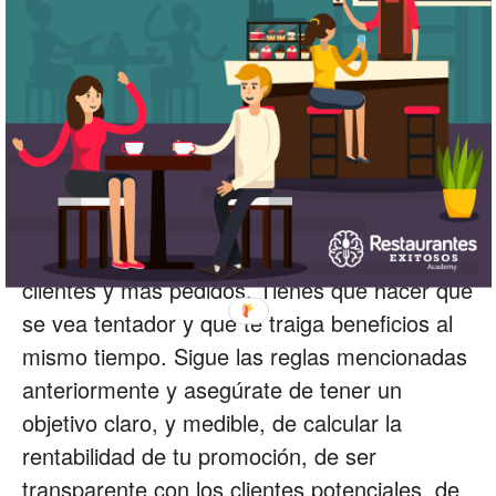
encontrar en Internet. Siga algunas reglas
básicas para que su menú sea
completamente funcional.
En resumen, un menú de restaurante que
incluye promociones especiales bien
pensado, puede ser una excelente
herramienta de marketing que te traiga más
clientes y más pedidos. Tienes que hacer que
se vea tentador y que te traiga beneficios al
mismo tiempo. Sigue las reglas mencionadas
anteriormente y asegúrate de tener un
objetivo claro, y medible, de calcular la
rentabilidad de tu promoción, de ser
transparente con los clientes potenciales, de