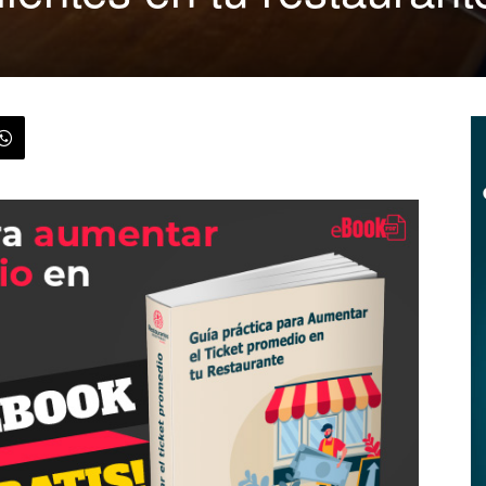
|
Menus
de