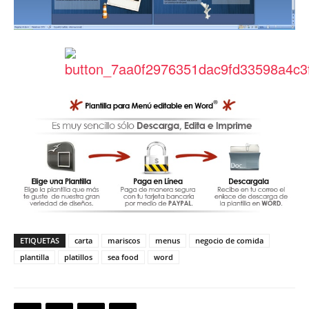
ETIQUETAS
carta
mariscos
menus
negocio de comida
plantilla
platillos
sea food
word