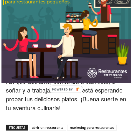
realidad rentable.
Recuerda, el éxito no ocurre de la noche a la
mañana. Necesitarás paciencia, resiliencia y
una voluntad constante de aprender y
adaptarte. Pero con cada pequeño éxito, te
acercarás un paso más a tu objetivo de tener
un restaurante próspero y popular.
Así que adelante, comienza a planificar, a
soñar y a trabajar. El mundo está esperando
probar tus deliciosos platos. ¡Buena suerte en
tu aventura culinaria!
ETIQUETAS
abrir un restaurante
marketing para restaurantes