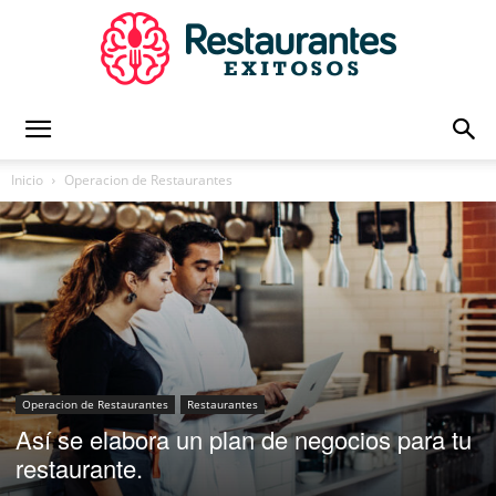
Restaurantes
Inicio
Operacion de Restaurantes
Exitosos
|
Operacion de Restaurantes
Restaurantes
Así se elabora un plan de negocios para tu
Capacitación
restaurante.