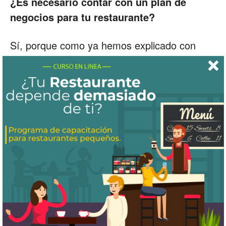
¿Es necesario contar con un plan de
negocios para tu restaurante?
Sí, porque como ya hemos explicado con
anterioridad,
es una forma de tener una
visión completa de tu idea
y ver si puede
llegar a ser rentable antes de empezar a
moverte y a hacer las primeras inversiones.
Por eso, si estás pensando en montar un
restaurante o expandir nuevas sucursales,
empieza por escribir el plan de negocio antes
que nada.
ETIQUETAS
abrir un restaurante
operación de restaurantes
restaurantes
restaurantes exitosos