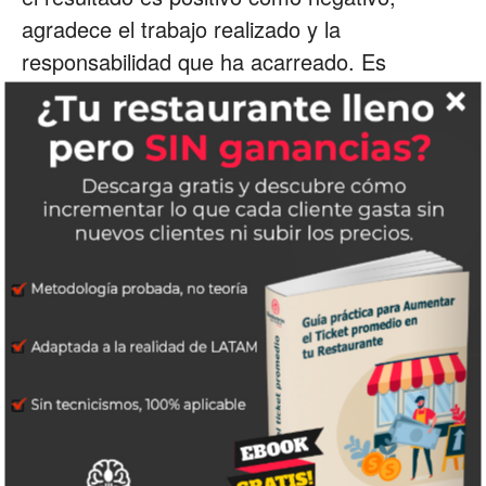
agradece el trabajo realizado y la
responsabilidad que ha acarreado. Es
importante conceder el mérito a la persona
que ha realizado la tarea.
Recuerda que una vez definido el
procedimiento es muy importante
documentarlo, ya sea en video o en
manuales de operación.
ETIQUETAS
abrir un restaurante
capacitación restaurante
delegar restaurantes
negocio de comida
operación de restaurantes