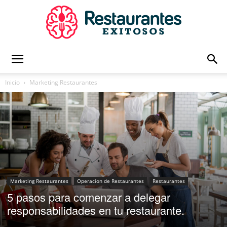
Restaurantes
Inicio
Marketing Restaurantes
Exitosos
|
Marketing Restaurantes
Operacion de Restaurantes
Restaurantes
5 pasos para comenzar a delegar
Capacitación
responsabilidades en tu restaurante.