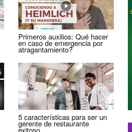
Restaurantes
Primeros auxilios: Qué hacer
en caso de emergencia por
|
atragantamiento?
Marketing
5 características para ser un
gerente de restaurante
para
exitoso.