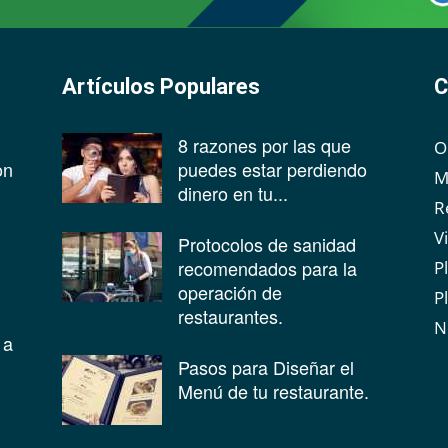
Artículos Populares
C
8 razones por las que
O
on
puedes estar perdiendo
M
dinero en tu...
R
V
Protocolos de sanidad
recomendados para la
P
operación de
P
restaurantes.
N
 a
Pasos para Diseñar el
Menú de tu restaurante.