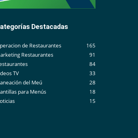
ategorías Destacadas
peracion de Restaurantes
165
arketing Restaurantes
91
estaurantes
84
ideos TV
33
laneación del Meú
28
lantillas para Menús
18
oticias
15