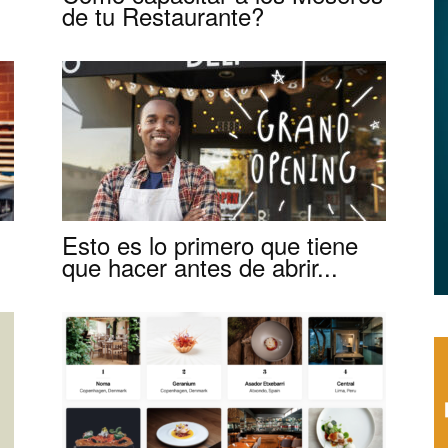
|
de tu Restaurante?
Capacitación
Esto es lo primero que tiene
que hacer antes de abrir...
para
Restaurantes