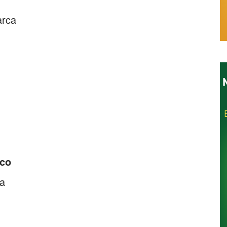
arca
Restaurantes
ico
na