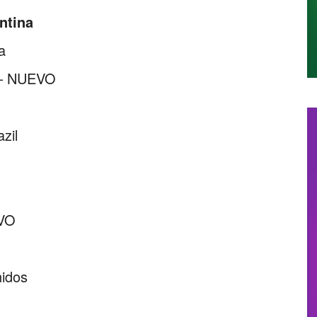
ntina
a
a – NUEVO
zil
EVO
idos