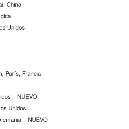
ai, China
lgica
dos Unidos
n, París, Francia
nidos – NUEVO
dos Unidos
, Alemania – NUEVO