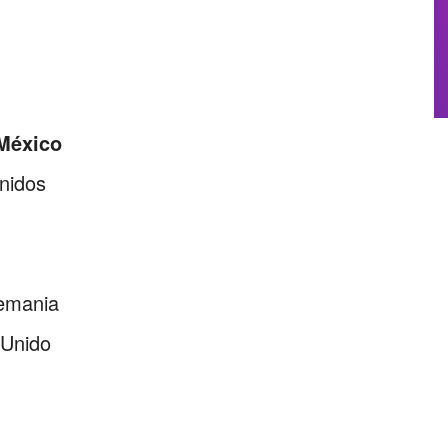
 México
nidos
lemania
 Unido