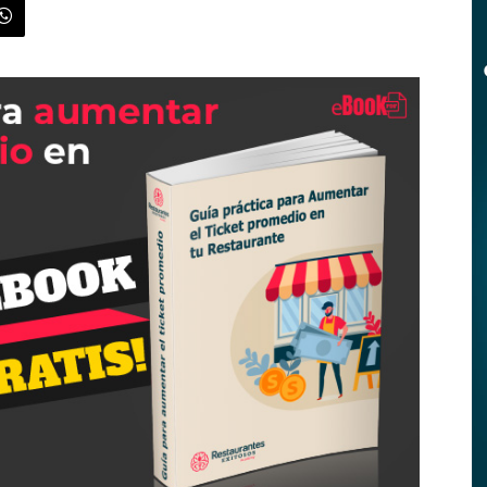
|
Menus
de