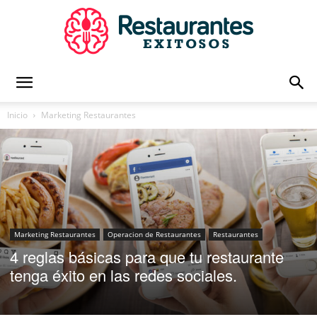
Restaurantes
Inicio
Marketing Restaurantes
Exitosos
|
Marketing Restaurantes
Operacion de Restaurantes
Restaurantes
4 reglas básicas para que tu restaurante
tenga éxito en las redes sociales.
Capacitación