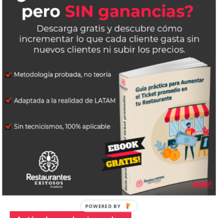
que ofrecen Facebook e Instagram y mide
tus resultados.
ETIQUETAS
capacitacion restaurantes
marketing para restaurantes
redes sociales restaurante
restaurantes exitosos
Artículo anterior
Artículo siguiente
Consejos para implementar
La lista de los 50 mejores
con éxito el servicio a
restaurantes en el mundo
domicilio en tu restaurante.
2021