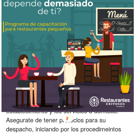
Manejar una flotilla de motonetas para
entrega puede ser muy frustante, una opción
es, tu controlar los pedidos de tu restaurante
y contratar una empresa de reparto de
motonetas a terceros. Puedes negociar una
tarifa fija por entrega y decidir si lo paga el
cliente y lo consideras dentro de tus gastos.
6.- Protocolos de entregas de pedido:
Tanto en pedidos de entrega en el
establecimiento y los servicios a domicilio.
Asegurate de tener protoclos para su
despacho, iniciando por los procedimeintos