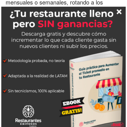
mensuales o semanales, rotando a los
responsables de las tareas a realizar es decir
el que registra las ventas no deberá ser el
quien realice los inventarios de igual manera
el inventario no debe ser realizado por las
personas que cocinan , en negocios
pequeños con poco personal es preferible
que este costeo general lo realice el dueño.
Es importante que te apoyes en formatos de
fácil manejo independientemente que tengas
un sistema punto de venta es preferente que
esta operación se realice como un
procedimiento aparte…