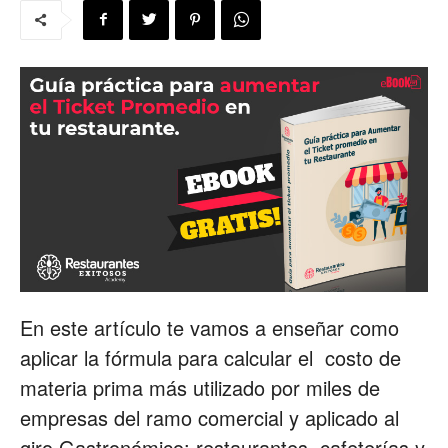
para
Restaurantes
|
Menus
En este artículo te vamos a enseñar como
aplicar la fórmula para calcular el costo de
materia prima más utilizado por miles de
de
empresas del ramo comercial y aplicado al
giro Gastronómico: restaurantes, cafeterías y