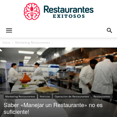
Restaurantes
Inicio
Marketing Restaurantes
Exitosos
|
Marketing Restaurantes
Noticias
Operacion de Restaurantes
Restaurantes
Saber «Manejar un Restaurante» no es
Capacitación
suficiente!