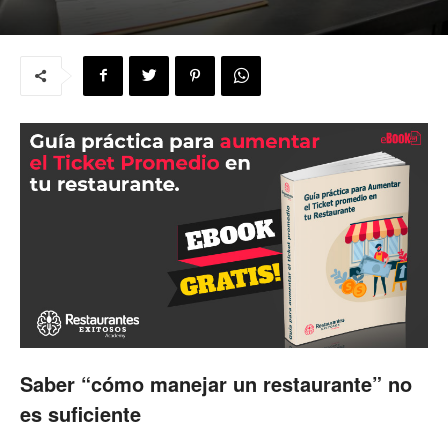
para
Restaurantes
|
Menus
Saber “cómo manejar un restaurante” no
de
es suficiente