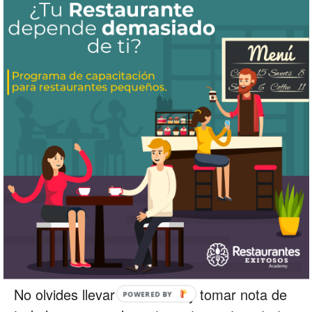
el día de chimichanga, por ejemplo) para
que los comensales sepan qué esperar y lo
pondrá en su calendario.
Un beneficio añadido de cambiar el menú, el
personal deberá estar emocionado por el
cambio. Considera la posibilidad de darle a tu
personal de cocina una oportunidad para
proponer platillos cuando planees
promociones o vayas hacer una revisión de
menú. Ellos tienen la oportunidad de ser
creativos, que por lo general aumenta la
moral.
No olvides llevar tu bitacora y tomar nota de