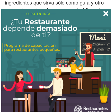
ingredientes que sirva sólo como guía y otro
con costeo detallado para el control financiero
del restaurante. En la actualidad el recetario
estándar puede ser en formato digital,
integrarse a una pantalla táctica o tablet en la
cocina para su fácil acceso y manejo.
ETIQUETAS
abrir un restaurante
capacitacion restaurantes
control de costos
escandallo
ingeniería del menú
negocio de comida
operación de restaurantes
receta estándar