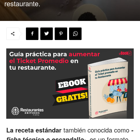
restaurante.
para
Restaurantes
|
Menus
de
La receta estándar
también conocida como
-
es un formato
ficha técnica o escandallo-