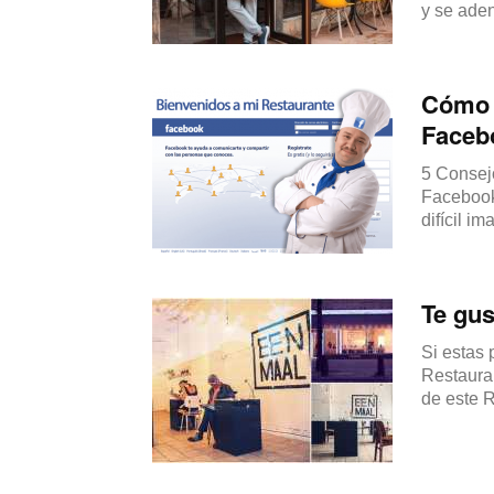
y se adent
Cómo 
Faceb
5 Consej
Facebook
difícil i
Te gus
Si estas
Restauran
de este R