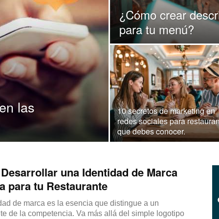
|
¿Cómo crear descrip
para tu menú?
Capacitación
en las
10 secretos de marketing en
redes sociales para restaura
que debes conocer.
para
esarrollar una Identidad de Marca
a para tu Restaurante
Restaurantes
dad de marca es la esencia que distingue a un
te de la competencia. Va más allá del simple logotipo