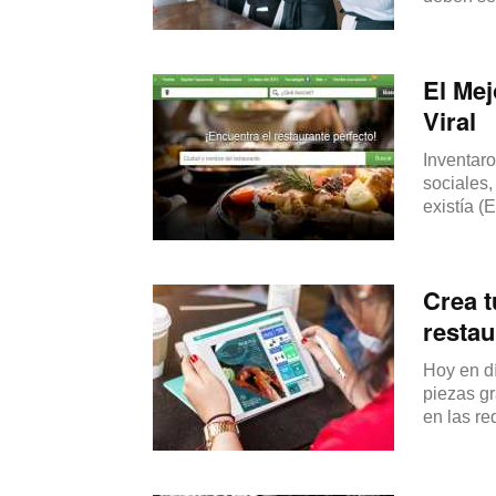
El Mej
Viral
Inventaro
sociales,
existía (E
Crea t
restau
Hoy en d
piezas gr
en las re