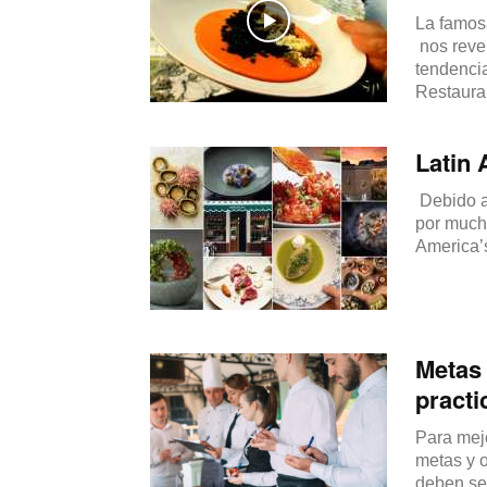
La famos
nos revel
tendenci
Restauran
Latin 
Debido a
por mucho
America’s
Metas 
practi
Para mejo
metas y o
deben ser