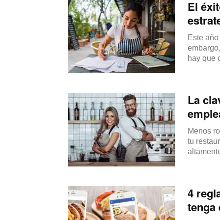
El éxi
estrat
Este año 
embargo, 
hay que o
La cla
emple
Menos ro
tu restau
altamente
4 regl
tenga 