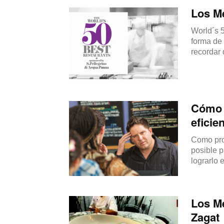
Los M
World´s 5
forma de
recordar 
Cómo 
eficie
Como prop
posible 
lograrlo 
Los Me
Zagat