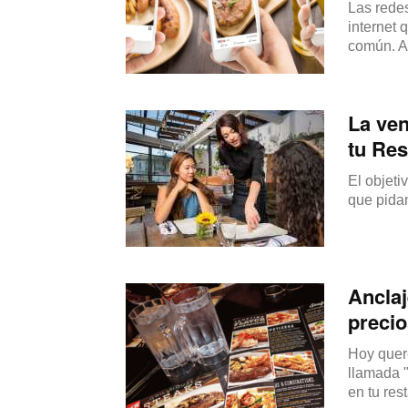
Las redes
internet 
común. A 
La ven
tu Res
El objeti
que pida
Anclaj
precio
Hoy quer
llamada "
en tu res