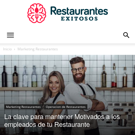
Restaurantes
Inicio
Marketing Restaurantes
Exitosos
|
Marketing Restaurantes
Operacion de Restaurantes
La clave para mantener Motivados a los
Capacitación
empleados de tu Restaurante