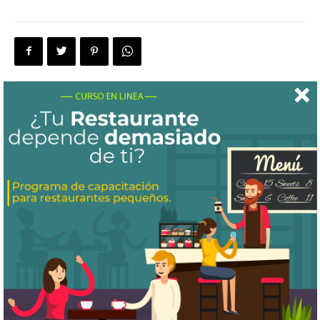
Artículo anterior
Artículo siguiente
Plantilla para menú de
Capacitación en línea: Los
Restaurante marino
beneficios del e-learning en tu
restaurante
Artículos relacionados
Más del autor
¿Cómo puedo saber si estoy ganando
dinero con mi restaurante?