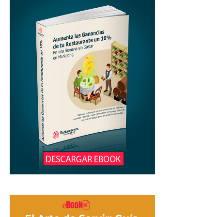
para
Restaurantes
|
Menus
de