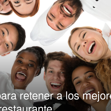
|
Capacitación
para
para retener a los mejo
Restaurantes
restaurante.