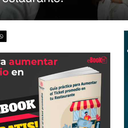
|
Menus
de