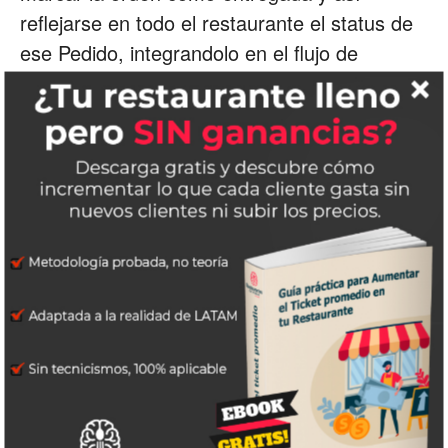
reflejarse en todo el restaurante el status de
ese Pedido, integrandolo en el flujo de
trabajo.
Con
Meniuu Online Ordering
puedes establecer el precio que
System
gustes por cargo de entrega a domicilio, ese
pago sólo se agregara si el cliente elije ese
servicio, dicho cargo extra se los puedes
entregar a los repartidores así ellos
trabajarian bajo el esquema de comisiones
ganada por cada reparto, como ya lo hacen
con las apps de terceros pero sin compartir
las ganancias de su esfuerzo, el repartidor
puede ser una persona extra al restaurante