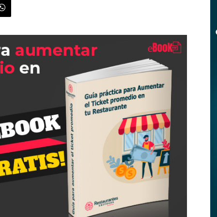
|
Menus
de