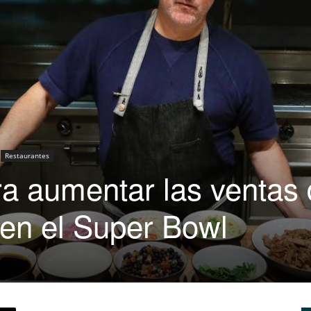
|
Capacitación
Restaurantes
ra aumentar las ventas
para
 en el Super Bowl
Restaurantes