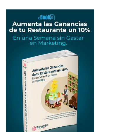
para
Restaurantes
|
Menus
de