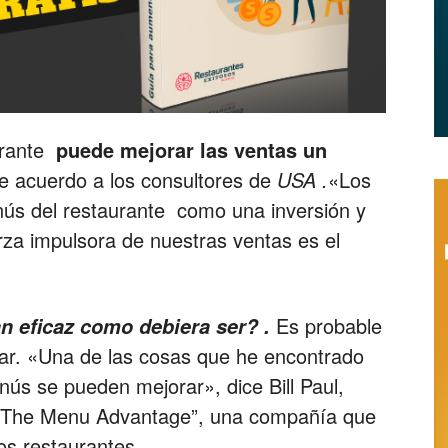
Restaurantes
urante
puede mejorar las ventas un
|
de acuerdo a los consultores de
USA .
«Los
ús del restaurante como una inversión y
rza impulsora de nuestras ventas es el
Marketing
Es probable
n eficaz como debiera ser? .
ar. «Una de las cosas que he encontrado
nús se pueden mejorar», dice Bill Paul,
i “The Menu Advantage”, una compañía que
para
os restaurantes.