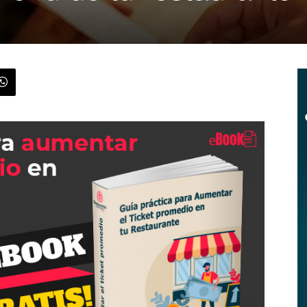
|
Menus
de