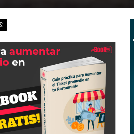
|
Menus
de