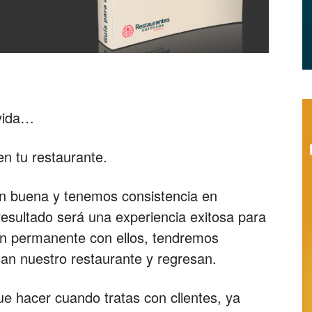
Restaurantes
|
lvida…
en tu restaurante.
n buena y tenemos consistencia en
Marketing
 resultado será una experiencia exitosa para
ión permanente con ellos, tendremos
dan nuestro restaurante y regresan.
para
e hacer cuando tratas con clientes, ya