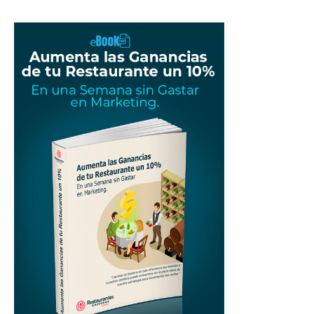
para
Restaurantes
|
Menus
de