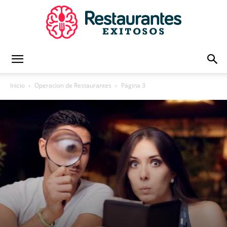
Restaurantes
Inicio
Operacion de Restaurantes
Página 3
Exitosos
|
Capacitación